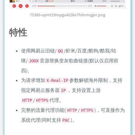
75380-upmt19mpgu4t26o7h0nmqjjor.png
特性
使用网易云旧链/
/虾米/百度/酷狗/酷我/咕
QQ
咪/
音源替换变灰歌曲链接(默认仅启用前
JOOX
四)。
为请求增加
参数解锁海外限制，支持
X-Real-IP
指定网易云服务器
，支持设置上游
IP
/
代理。
HTTP
HTTPS
完整的流量代理功能(
/
)，可直接作为
HTTP
HTTPS
系统代理(同时支持
)。
PAC