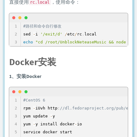
直接使用
，使用命令：
rc.local
#路径和命令自行修改
sed 
-
i 
'/exit/d'
/
etc
/
rc
.
echo
"cd /root/UnblockNeteaseMusic && node app
Docker安装
1、安装Docker
#CentOS 6
rpm 
-
iUvh http
:
//dl.fedoraproject.org/pub/epel
yum update 
-
y

yum 
-
y install docker
-
io

service docker start
