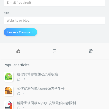
Site
Leave a Comment
P
L
R
o
a
a
Popular articles
p
t
n
u
e
d
给你的博客增加动态看板娘
l
s
o
评
11
a
t
m
论
r
c
a
数：
如何优雅的撸Azure100刀学生号
a
o
r
评
7
r
m
t
论
t
m
i
数：
解除宝塔面板 MySQL 安装最低内存限制
i
e
c
评
7