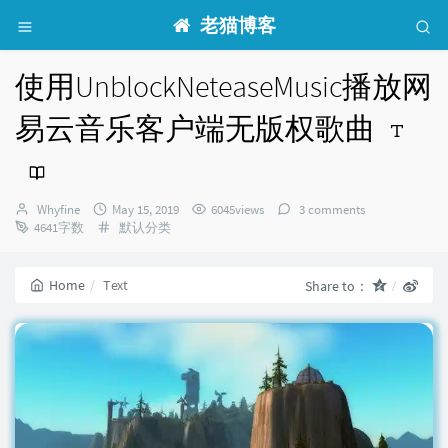
老猫博客
使用UnblockNeteaseMusic播放网
易云音乐客户端无版权歌曲
Author：
发
Whyfine
May 15, 2019
6045views
3 comments
布
Categories：
4641字数
默认分类
时
间：
Home
Text
Share to：