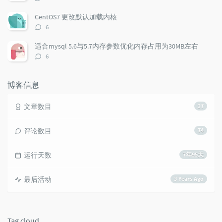
c
n
l
论
l
数：
t
e
CentOS7 更改默认加载内核
e
s
s
评
6
s
论
数：
适合mysql 5.6与5.7内存参数优化内存占用为30MB左右
评
6
论
数：
博客信息
文章数目
37
评论数目
74
运行天数
7年95天
最后活动
3 Years Ago
Tag cloud