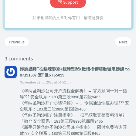
Support
如果觉得我的文章对你有用，请随意赞赏
Previous
Next
3 comments
鍗庣撼鍏徃鍚堜綔寮€鎴锋墍闇€鏉愭枡锛熺數璇濆彿鐮?55
87291507 寰俊STS5099
November 22nd, 2025 at 04:52 pm
《华纳圣淘沙公司开户流程全解析》→ 官方顾问一对一指
导??? 安全联系：183第三段8890第四段9465
《华纳圣淘沙开户步骤详解》→ 」专属通道快速办理??? 安
全联系：183第三段8890第四段9465
《华纳圣淘沙账户注册指南》→ 扫码获取完整资料清单?
「微?? 安全联系：183第三段8890第四段9465
《新手开通华纳圣淘沙公司账户指南》→ 限时免费咨询开
放??? 安全联系：183第三段8890第四段9465