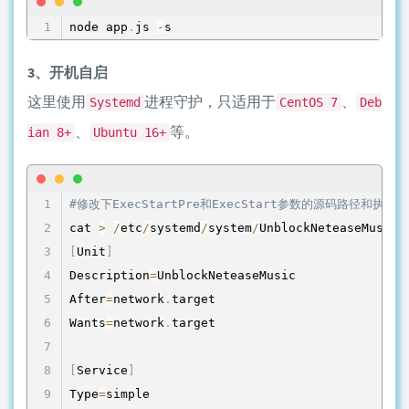
node app
.
js 
-
s
3、开机自启
这里使用
进程守护，只适用于
、
Systemd
CentOS 7
Deb
、
等。
ian 8+
Ubuntu 16+
#修改下ExecStartPre和ExecStart参数的源码路径和执
cat 
>
/
etc
/
systemd
/
system
/
UnblockNeteaseMusic
.
[
Unit
]
Description
=
UnblockNeteaseMusic

After
=
network
.
target

Wants
=
network
.
target

[
Service
]
Type
=
simple
