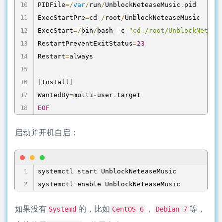
PIDFile
=
/
var
/
run
/
UnblockNeteaseMusic
.
pid

ExecStartPre
=
cd 
/
root
/
UnblockNeteaseMusic

ExecStart
=
/
bin
/
bash 
-
c 
"cd /root/UnblockNeteas
RestartPreventExitStatus
=
23
Restart
=
always

[
Install
]
WantedBy
=
multi
-
user
.
EOF
启动并开机自启：
systemctl start UnblockNeteaseMusic

systemctl enable UnblockNeteaseMusic
如果没有
的，比如
，
等，
Systemd
CentOS 6
Debian 7