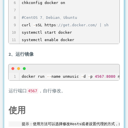
chkconfig docker on

#CentOS 7、Debian、Ubuntu
curl 
-
sSL https
:
//get.docker.com/ | sh
systemctl start docker

systemctl enable docker
2、运行镜像
docker run 
--
name unmusic 
-
d 
-
p 
4567
:
8080
 nond
运行端口
，自行修改。
4567
使用