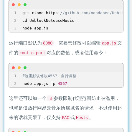
git clone https
:
//github.com/nondanee/UnblockN
cd UnblockNeteaseMusic

node app
.
js
运行端口默认为
，需要想修改可以编辑
文
8080
app.js
件的
对应的数值，或者使用命令：
config.port
#这里默认修改4567，自行调整
node app
.
js 
-
p 
4567
这里还可以加一个
参数限制代理范围防止被滥用，
-s
也就是仅放行网易云音乐所属域名的请求，不过使用起
来的话就受限了，仅支持
或
。
PAC
Hosts