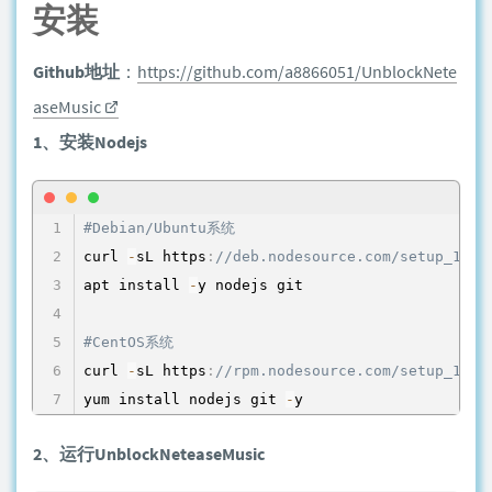
安装
Github地址
：
https://github.com/a8866051/UnblockNete
aseMusic
1、安装Nodejs
#Debian/Ubuntu系统
curl 
-
sL https
:
//deb.nodesource.com/setup_10.x
apt install 
-
y nodejs git 

#CentOS系统
curl 
-
sL https
:
//rpm.nodesource.com/setup_10.x
yum install nodejs git 
-
y
2、运行UnblockNeteaseMusic