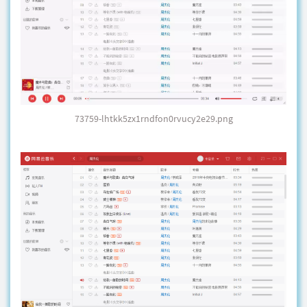
73759-lhtkk5zx1rndfon0rvucy2e29.png