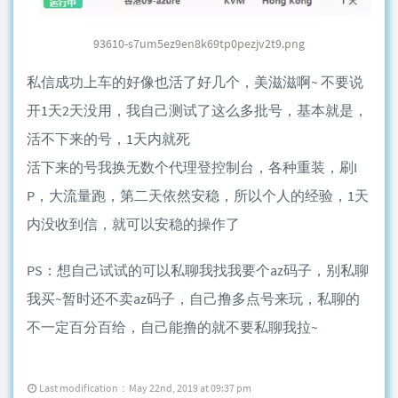
93610-s7um5ez9en8k69tp0pezjv2t9.png
私信成功上车的好像也活了好几个，美滋滋啊~ 不要说
开1天2天没用，我自己测试了这么多批号，基本就是，
活不下来的号，1天内就死
活下来的号我换无数个代理登控制台，各种重装，刷I
P，大流量跑，第二天依然安稳，所以个人的经验，1天
内没收到信，就可以安稳的操作了
PS：想自己试试的可以私聊我找我要个az码子，别私聊
我买~暂时还不卖az码子，自己撸多点号来玩，私聊的
不一定百分百给，自己能撸的就不要私聊我拉~
Last modification：May 22nd, 2019 at 09:37 pm