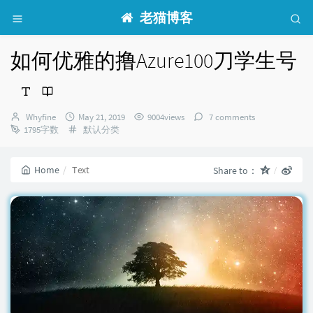
老猫博客
如何优雅的撸Azure100刀学生号
Author：
发
Whyfine
May 21, 2019
9004views
7 comments
布
Categories：
1795字数
默认分类
时
间：
Home
Text
Share to：