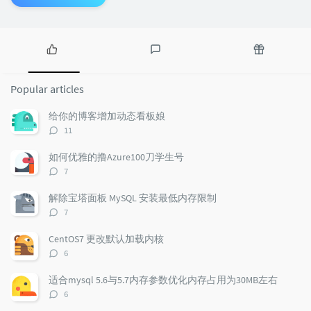
P
L
R
o
a
a
Popular articles
p
t
n
u
e
d
给你的博客增加动态看板娘
l
s
o
评
11
a
t
m
论
r
c
a
数：
如何优雅的撸Azure100刀学生号
a
o
r
评
7
r
m
t
论
t
m
i
数：
解除宝塔面板 MySQL 安装最低内存限制
i
e
c
评
7
c
n
l
论
l
数：
t
e
CentOS7 更改默认加载内核
e
s
s
评
6
s
论
数：
适合mysql 5.6与5.7内存参数优化内存占用为30MB左右
评
6
论