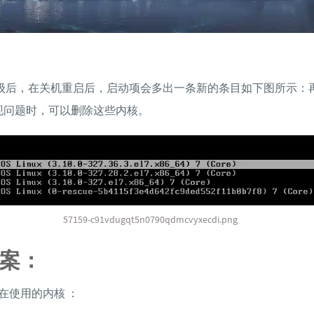
S升级后，在关机重启后，启动项会多出一条新的条目如下图所示：
现问题时，可以删除这些内核。
57159-c91vdugqt5n0790qdmcvyxecdi.png
案：
在使用的内核 ：