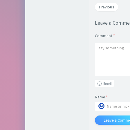
Previous
Leave a Comm
Comment
*
Emoji
Name
*
Leave a Comm