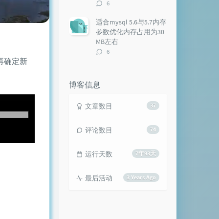
评
6
论
数：
适合mysql 5.6与5.7内存
参数优化内存占用为30
MB左右
评
6
论
再确定新
数：
博客信息
文章数目
37
评论数目
74
运行天数
7年93天
最后活动
3 Years Ago