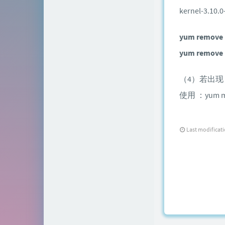
kernel-3.10.0
yum remove k
yum remove k
（4）若出现：Repod
使用 ：yum ma
Last modificat