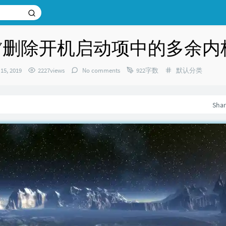
OS7删除开机启动项中的多余内
Categories：
15, 2019
2227views
No comments
922字数
默认分类
：
Sha