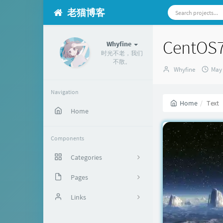
老猫博客
Cent
Whyfine
时光不老，我们
不散。
Author：
发
Whyfine
May 
布
时
Navigation
间
Home
Text
Home
Components
Categories
默认分类
Pages
37
关于
Links
闲言碎语
萌贴士