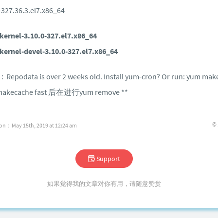
-327.36.3.el7.x86_64
ernel-3.10.0-327.el7.x86_64
ernel-devel-3.10.0-327.el7.x86_64
ata is over 2 weeks old. Install yum-cron? Or run: yum make
kecache fast 后在进行yum remove **
©
ion：May 15th, 2019 at 12:24 am
Support
如果觉得我的文章对你有用，请随意赞赏