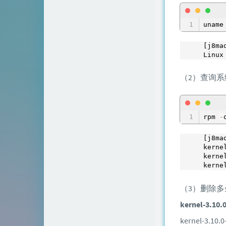
uname
[j8ma
Linux
（2）查询
rpm 
-
[j8ma
kerne
kerne
kerne
（3）删除
kernel-3.10.
kernel-3.10.0