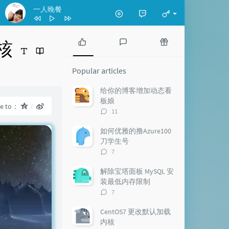
一人晚餐
核
P
L
R
o
a
a
Popular articles
p
t
n
u
e
d
给你的博客增加动态看
l
s
o
板娘
re to：
a
t
m
评
11
r
c
a
论
a
o
r
数：
如何优雅的撸Azure100
r
m
t
刀学生号
t
m
i
评
7
i
e
c
论
c
n
l
数：
解除宝塔面板 MySQL 安
l
t
e
装最低内存限制
e
s
s
评
7
s
论
数：
CentOS7 更改默认加载
内核