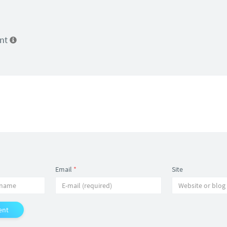
ent
Email
*
Site
ent