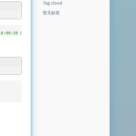
Tag cloud
暂无标签
16:09:20 UTC 2016 x86_64 x86_64 x86_64 GNU/Linux 