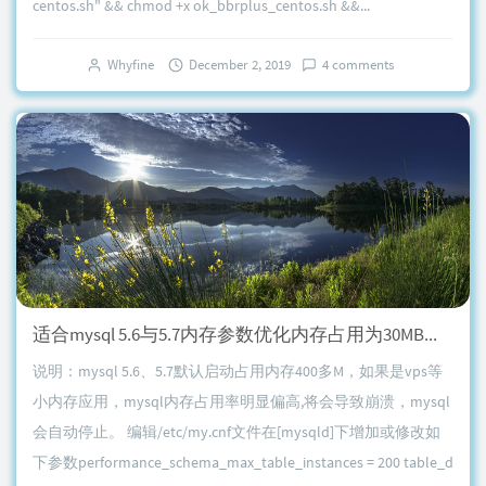
centos.sh" && chmod +x ok_bbrplus_centos.sh &&...
Whyfine
December 2, 2019
4 comments
适合mysql 5.6与5.7内存参数优化内存占用为30MB左右
说明：mysql 5.6、5.7默认启动占用内存400多M，如果是vps等
小内存应用，mysql内存占用率明显偏高,将会导致崩溃，mysql
会自动停止。 编辑/etc/my.cnf文件在[mysqld]下增加或修改如
下参数performance_schema_max_table_instances = 200 table_d