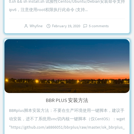
0.sh && sh install.sh 试验性Centos/Ubuntu/Debian安装命令支持
ipv6，注意使用root权限执行此命令 (支持...
Whyfine
February 19, 2020
5 comments
BBR PLUS 安装方法
BBRplus脚本安装方法：不要在生产环境使用一键脚本，建议手
动安装，进不了系统用vnc切内核一键脚本（仅CentOS）：wget
"https://github.com/a8866051/bbrplus/raw/master/ok_bbrplus_