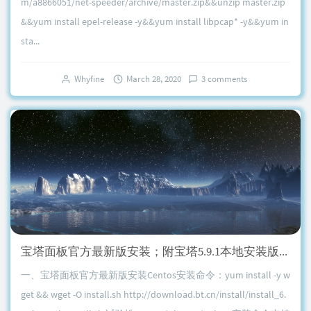
m/a8866051/net-speeder/archive/master.zip&&unzip master.zip
&&yum install epel-release -y&&yum install libpcap* -y&&yum in
sta...
Whyfine
March 28, 2020
3 comments
宝塔面板官方最新版安装；附宝塔5.9.1本地安装版，可安装收费版插件
一、宝塔面板官方最新版安装Centos安装命令：yum install -y w
get && wget -O install.sh http://download.bt.cn/install/install_6.