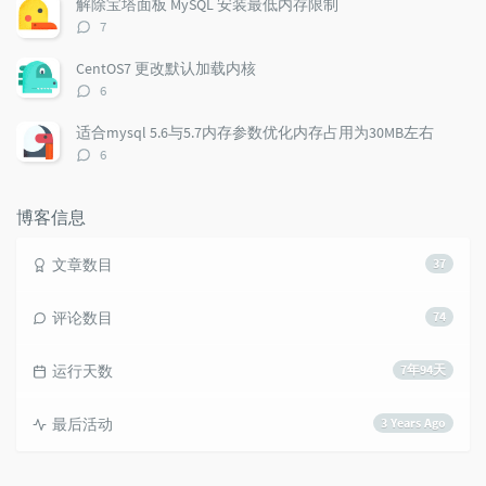
解除宝塔面板 MySQL 安装最低内存限制
i
e
c
评
7
c
n
l
论
l
数：
t
e
CentOS7 更改默认加载内核
e
s
s
评
6
s
论
数：
适合mysql 5.6与5.7内存参数优化内存占用为30MB左右
评
6
论
数：
博客信息
文章数目
37
评论数目
74
运行天数
7年94天
最后活动
3 Years Ago