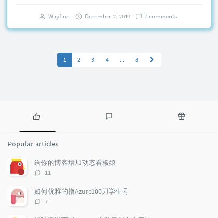
Whyfine
December 2, 2019
7 comments
1
2
3
4
...
8
P
L
R
o
a
a
Popular articles
p
t
n
u
e
d
给你的博客增加动态看板娘
l
s
o
评
11
a
t
m
论
r
c
a
数：
如何优雅的撸Azure100刀学生号
a
o
r
评
7
r
m
t
论
t
m
i
数：