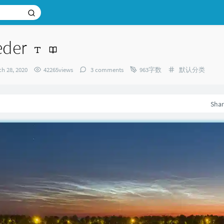
eder
Categories：
h 28, 2020
42265views
3 comments
963字数
默认分类
：
Sha