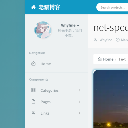
老猫博客
net-spe
Whyfine
时光不老，我们
不散。
Author：
发
Whyfine
Marc
布
时
Navigation
间
Home
Text
Home
Components
Categories
默认分类
Pages
37
关于
Links
闲言碎语
萌贴士