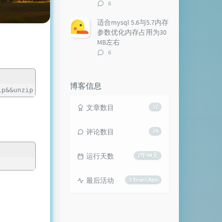
评
6
论
数：
适合mysql 5.6与5.7内存
参数优化内存占用为30
MB左右
评
6
论
数：
博客信息
ip&&unzip master.zip&&yum install epel-release -y&&yum i
文章数目
37
评论数目
74
运行天数
7年94天
最后活动
3 Years Ago