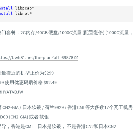
nstall
 libpcap*

nstall
 libnet*

套餐：2G内存/40GB 硬盘/1000G流量 (配置翻倍) (1000G流
ttps://bwh81.net/the-plan?aff=69878
最接近的机型正价为$299
9 使用优惠码后价格 $92.49
HYATVBJW
N2-GIA / 日本软银 / 荷兰9929 / 香港CMI 等大多数17个瓦工机房
9 (CN2-GIA) 或者 软银
导，香港是CMI，日本是软银， 不是香港CN2和日本CN2