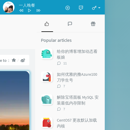
一人晚餐
P
L
R
o
a
a
Popular articles
p
t
n
u
e
d
给你的博客增加动态看
l
s
o
板娘
re to：
a
t
m
评
11
r
c
a
论
a
o
r
数：
如何优雅的撸Azure100
r
m
t
刀学生号
t
m
i
评
7
i
e
c
论
c
n
l
数：
解除宝塔面板 MySQL 安
l
t
e
装最低内存限制
e
s
s
评
7
s
论
数：
CentOS7 更改默认加载
内核