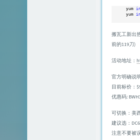
yum 
i
yum 
i
搬瓦工新出热门
前的119刀)
活动地址：
h
官方明确说明
目前标价：$9
优惠码: BWH3
可切换：美西 C
建议选：DC6DC
注意不要被误