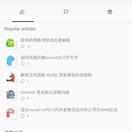
P
L
R
o
a
a
Popular articles
p
t
n
u
e
d
给你的博客增加动态看板娘
l
s
o
评
11
a
t
m
论
r
c
a
数：
如何优雅的撸Azure100刀学生号
a
o
r
评
7
r
m
t
论
t
m
i
数：
解除宝塔面板 MySQL 安装最低内存限制
i
e
c
评
7
c
n
l
论
l
数：
t
e
CentOS7 更改默认加载内核
e
s
s
评
6
s
论
数：
适合mysql 5.6与5.7内存参数优化内存占用为30MB左右
评
6
论
数：