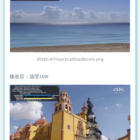
85385-xh7lxqw3rrp8lopdktsxlxr.png
修改后：油管16W