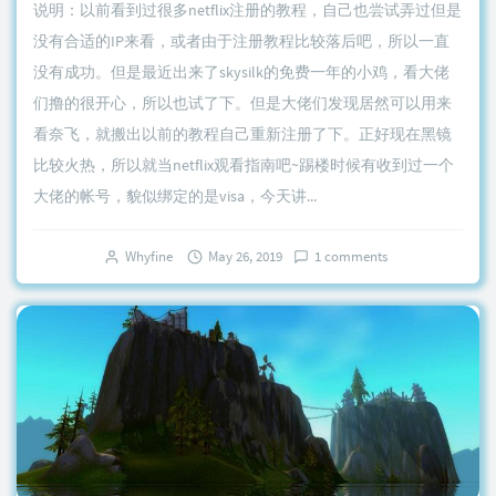
说明：以前看到过很多netflix注册的教程，自己也尝试弄过但是
没有合适的IP来看，或者由于注册教程比较落后吧，所以一直
没有成功。但是最近出来了skysilk的免费一年的小鸡，看大佬
们撸的很开心，所以也试了下。但是大佬们发现居然可以用来
看奈飞，就搬出以前的教程自己重新注册了下。正好现在黑镜
比较火热，所以就当netflix观看指南吧~踢楼时候有收到过一个
大佬的帐号，貌似绑定的是visa，今天讲...
Whyfine
May 26, 2019
1 comments