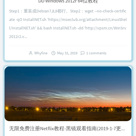
DD Windows 2012r 64位教程
Step1：重装成Debian7,8,9都行。Step2：wget --no-check-certific
ate -qO InstallNET.sh 'https://moeclub.org/attachment/LinuxShel
l/InstallNET.sh' && bash InstallNET.sh -dd 'http://vpsm.cn/WinSrv
2012r2.v...
Whyfine
May 31, 2019
1 comments
无限免费注册Netflix教程-黑镜观看指南(2019-1-7更新bin)