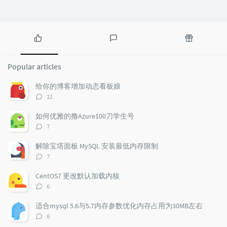
P
L
R
o
a
a
Popular articles
p
t
n
u
e
d
给你的博客增加动态看板娘
l
s
o
评
11
a
t
m
论
r
c
a
数：
如何优雅的撸Azure100刀学生号
a
o
r
评
7
r
m
t
论
t
m
i
数：
解除宝塔面板 MySQL 安装最低内存限制
i
e
c
评
7
c
n
l
论
l
数：
t
e
CentOS7 更改默认加载内核
e
s
s
评
6
s
论
数：
适合mysql 5.6与5.7内存参数优化内存占用为30MB左右
评
6
论