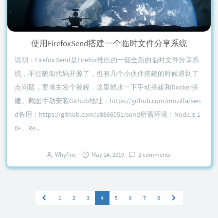
使用FirefoxSend搭建一个临时文件分享系统
说明：Firefox Send是Firefox推出的一個全新的临时文件分享系
统，不过貌似代码开源了，也有几个小伙伴搭建的时候遇到了
点问题，要博主发个教程，这里就水一下手动搭建和Docker搭
建。截图手动安装Github地址：https://github.com/mozilla/sen
d备用：https://github.com/a8866051/send所需环境：Node.js 1
0+、Re...
Whyfine
May 24, 2019
2 comments
1
2
3
4
5
6
7
8