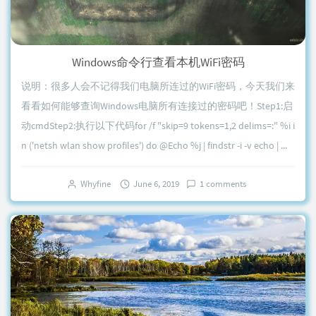
Windows命令行查看本机WiFi密码
说明：很多人会不记得我们电脑所连过的WiFi密码，今天我们来
看看如何能够查询Windows电脑所有连接过的密码吧！Step1:启
动cmdStep2:执行以下代码for /f "skip=9 tokens=1,2 delims=:" %i i
n ('netsh wlan show profiles') do @Echo %j | findstr -i -v echo | ...
Whyfine
June 6, 2019
1 comments