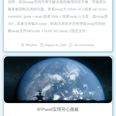
说明：添加swap空间可用于解决系统物理内存不够，导致部分
服务被强制关闭的问题。查看swap大小free -m //或者 cat /proc/
meminfo | grep -i swap 或者 fdisk -l 或者swap -s 注意：如swap显
示0，或者没有输出swap，则表示系统并没有增加swap空间创
建swap文件fallocate -l 512M /etc/swap //指定文件...
Whyfine
August 31, 2019
No comments
BTPanel宝塔开心面板