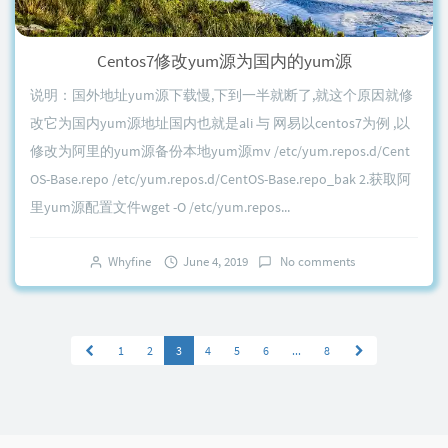
Centos7修改yum源为国内的yum源
说明：国外地址yum源下载慢,下到一半就断了,就这个原因就修
改它为国内yum源地址国内也就是ali 与 网易以centos7为例 ,以
修改为阿里的yum源备份本地yum源mv /etc/yum.repos.d/Cent
OS-Base.repo /etc/yum.repos.d/CentOS-Base.repo_bak 2.获取阿
里yum源配置文件wget -O /etc/yum.repos...
Whyfine
June 4, 2019
No comments
1
2
3
4
5
6
...
8