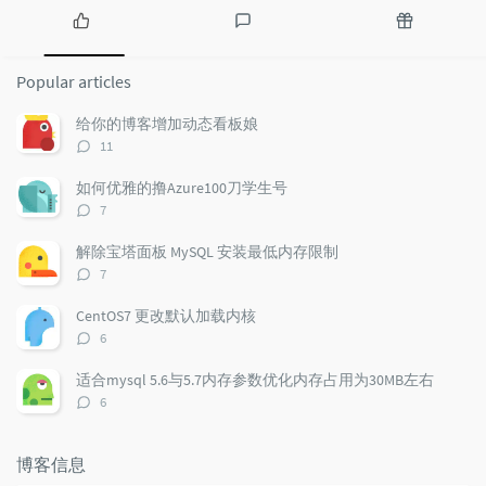
P
L
R
o
a
a
Popular articles
p
t
n
u
e
d
给你的博客增加动态看板娘
l
s
o
评
11
a
t
m
论
r
c
a
数：
如何优雅的撸Azure100刀学生号
a
o
r
评
7
r
m
t
论
t
m
i
数：
解除宝塔面板 MySQL 安装最低内存限制
i
e
c
评
7
c
n
l
论
l
数：
t
e
CentOS7 更改默认加载内核
e
s
s
评
6
s
论
数：
适合mysql 5.6与5.7内存参数优化内存占用为30MB左右
评
6
论
数：
博客信息