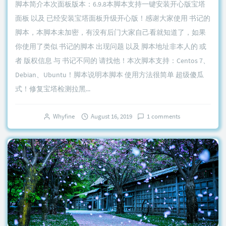
脚本简介本次面板版本：6.9.8本脚本支持一键安装开心版宝塔
面板 以及 已经安装宝塔面板升级开心版！感谢大家使用 书记的
脚本，本脚本未加密，有没有后门大家自己看就知道了，如果
你使用了类似 书记的脚本 出现问题 以及 脚本地址非本人的 或
者 版权信息 与 书记不同的 请找他！本次脚本支持：Centos 7、
Debian、Ubuntu！脚本说明本脚本 使用方法很简单 超级傻瓜
式！修复宝塔检测拉黑...
Whyfine
August 16, 2019
1 comments