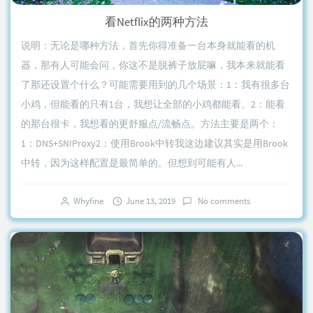
看Netflix的两种方法
说明：无论是哪种方法，首先你得准备一台本身就能看的机
器，那有人可能会问，你这不是脱裤子放屁嘛，我本来就能看
了那还设置个什么？可能需要用到的几个场景：1：我有很多台
小鸡，但能看的只有1台，我想让全部的小鸡都能看。2：能看
的那台很卡，我想看的更舒服点/流畅点。方法主要是两个：
1：DNS+SNIProxy2：使用Brook中转我这边建议其实是用Brook
中转，因为这样配置是最简单的。但想到可能有人...
Whyfine
June 13, 2019
No comments