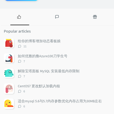
P
L
R
o
a
a
Popular articles
p
t
n
u
e
d
给你的博客增加动态看板娘
l
s
o
评
11
a
t
m
论
r
c
a
数：
如何优雅的撸Azure100刀学生号
a
o
r
评
7
r
m
t
论
t
m
i
数：
解除宝塔面板 MySQL 安装最低内存限制
i
e
c
评
7
c
n
l
论
l
数：
t
e
CentOS7 更改默认加载内核
e
s
s
评
6
s
论
数：
适合mysql 5.6与5.7内存参数优化内存占用为30MB左右
评
6
论