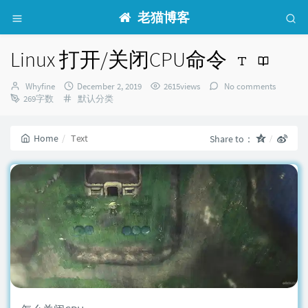
老猫博客
Linux 打开/关闭CPU命令
Author：
发
Whyfine
December 2, 2019
2615views
No comments
Categories：
布
269字数
默认分类
时
间：
Home
Text
Share to：